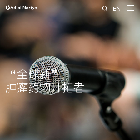
EN
“全球新”
肿瘤药物开拓者