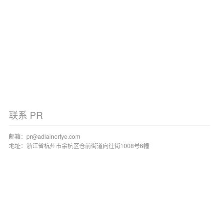
联系 PR
邮箱：
pr@adlainortye.com
地址：
浙江省杭州市余杭区仓前街道向往街1008号6幢
关于阿诺