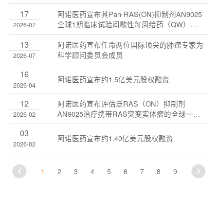
获 HREC 批准，即将开展 I 期临床试验
17
阿诺医药宣布其Pan-RAS(ON)抑制剂AN9025
全球1期临床试验间歇性每周给药（QW）组
2026-07
完成首例患者给药
13
阿诺医药宣布任命两位国际顶尖的肿瘤专家为
科学顾问委员会成员
2026-07
16
阿诺医药宣布约1.5亿美元股权融资
2026-04
12
阿诺医药宣布评估泛RAS（ON）抑制剂
AN9025治疗携带RAS突变实体瘤的全球一期
2026-02
临床试验完成首例患者入组
03
阿诺医药宣布约1.40亿美元股权融资
2026-02
1
2
3
4
5
6
7
8
9
10
11
12
13
14
15
16