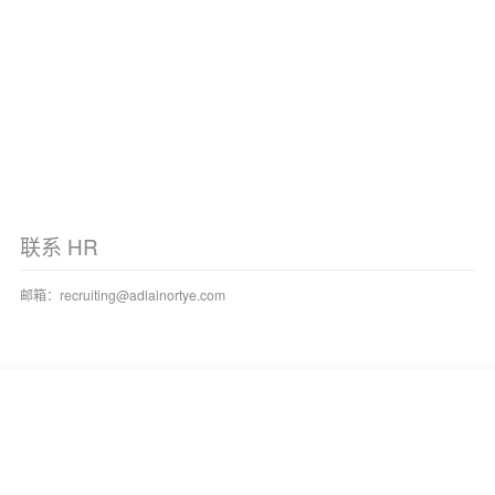
联系 HR
邮箱：
recruiting@adlainortye.com
关于阿诺
科学与产品管线